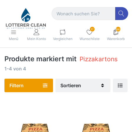
17
580
Menü
Mein Konto
Vergleichen
Wunschliste
Warenkorb
Produkte markiert mit
Pizzakartons
1-4
von
4
Filtern
Sortieren