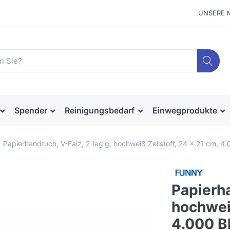
UNSERE 
Spender
Reinigungsbedarf
Einwegprodukte
Papierhandtuch, V-Falz, 2-lagig, hochweiß Zellstoff, 24 x 21 cm, 4.
Papierha
hochweiß
4.000 Bl