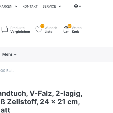
MARKEN
KONTAKT
SERVICE
17
580
Produkte
Wunsch
Waren
Vergleichen
Liste
Korb
Mehr
000 Blatt
ndtuch, V-Falz, 2-lagig,
 Zellstoff, 24 x 21 cm,
att