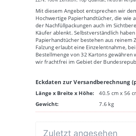
Mit diesem Angebot entsprechen wir dem
Hochwertige Papierhandtücher, die wie al
der Nachfüllpackungen auch im Sichtber
Käufer ablenkt. Selbstverständlich haben
Papierhandtücher bestehen aus reinem Zell
Falzung erlaubt eine Einzelentnahme, bei d
Bestellmenge von 32 Kartons gewähren wir
wir frachtfrei im Gebiet der Bundesrepub
Eckdaten zur Versandberechnung (p
Länge x Breite x Höhe:
40.5 cm x 56 c
Gewicht:
7.6 kg
Zuletzt angesehen