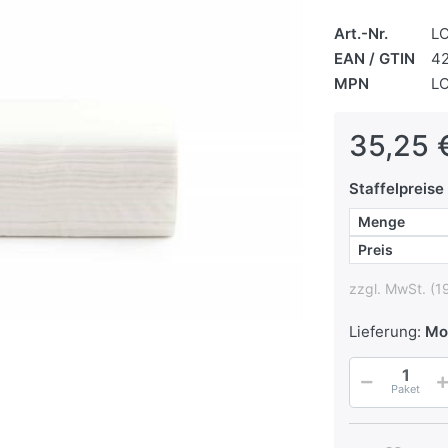
Art.-Nr.
L
EAN / GTIN
4
MPN
L
35,25 
Staffelpreise
Menge
Preis
zzgl. MwSt. (1
Lieferung:
Mo
Paket