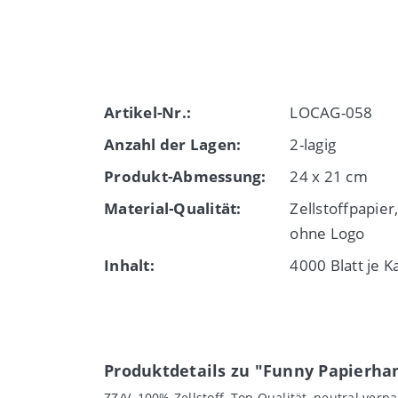
Artikel-Nr.:
LOCAG-058
Anzahl der Lagen:
2-lagig
Produkt-Abmessung:
24 x 21 cm
Material-Qualität:
Zellstoffpapier
ohne Logo
Inhalt:
4000 Blatt je K
Produktdetails zu "Funny Papierhan
ZZ/V, 100% Zellstoff, Top Qualität, neutral verpa