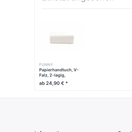
FUNNY
Papierhandtuch, V-
Falz, 2-lagig,
hochweiß Zellstoff, 24
ab 24,90 € *
x 21 cm, 4.000 Blatt