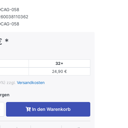
OCAG-058
260038110362
OCAG-058
€ *
32+
24,90 €
9%) zzgl.
Versandkosten
rgen
In den Warenkorb