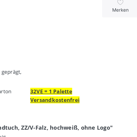
Merken
, geprägt,
arton
32VE = 1 Palette
Versandkostenfrei
dtuch, ZZ/V-Falz, hochweiß, ohne Logo"
ckt