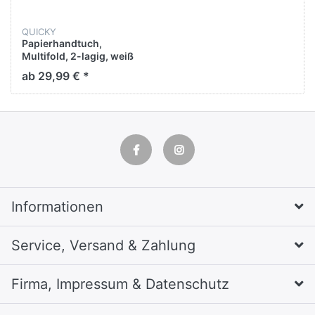
QUICKY
Papierhandtuch,
Multifold, 2-lagig, weiß
Zellstoff, 21 x 31,5 cm,
ab 29,99 € *
3.200 Blatt
Informationen
Service, Versand & Zahlung
Firma, Impressum & Datenschutz