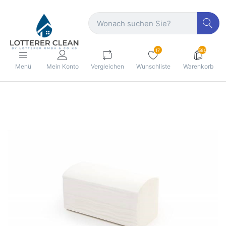
17
580
Menü
Mein Konto
Vergleichen
Wunschliste
Warenkorb