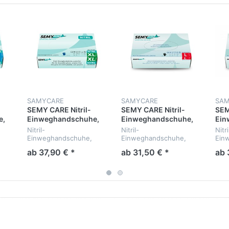
SAMYCARE
SAMYCARE
SAM
SEMY CARE Nitril-
SEMY CARE Nitril-
SEM
e,
Einweghandschuhe,
Einweghandschuhe,
Ein
öße
blau puderfrei, Größe
schwarz puderfrei,
sch
Nitril-
Nitril-
Nitri
XL, 1000 Stück in 10
Größe L, 1000 Stück in
Grö
Einweghandschuhe,
Einweghandschuhe,
Ein
Boxen
10 Boxen
in 
blau puderfrei, XL
schwarz puderfrei, L
schw
ab 37,90 € *
ab 31,50 € *
ab 