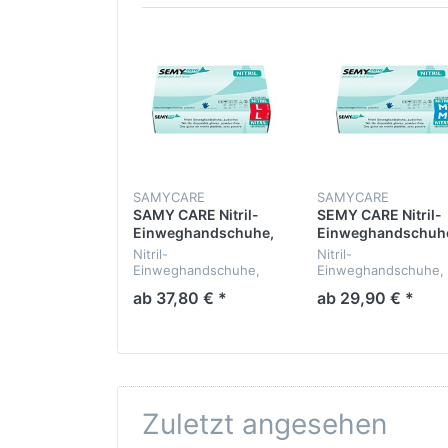
SAMYCARE
SAMYCARE
SAMY CARE Nitril-
SEMY CARE Nitril-
Einweghandschuhe,
Einweghandschuh
blau puderfrei, Größe
blau puderfrei, Gr
Nitril-
Nitril-
L, 1000 Stück in 10
M, 1000 Stück in 10
Einweghandschuhe,
Einweghandschuhe,
Boxen
Boxen
blau puderfrei, L
blau puderfrei, M
ab 37,80 € *
ab 29,90 € *
Zuletzt angesehen