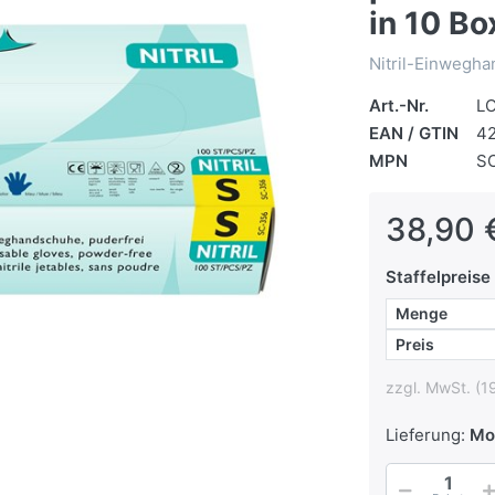
in 10 Bo
Nitril-Einwegha
Art.-Nr.
L
EAN / GTIN
4
MPN
S
38,90 
Staffelpreise
Menge
Preis
zzgl. MwSt. (1
Lieferung:
Mo,