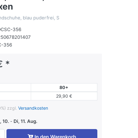
xen
ndschuhe, blau puderfrei, S
OCSC-356
250678201407
C-356
€ *
80+
29,90 €
9%) zzgl.
Versandkosten
 10.
-
Di, 11. Aug.
In den Warenkorb