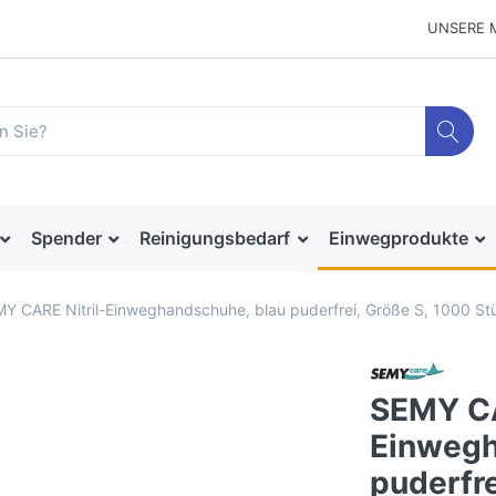
UNSERE 
Spender
Reinigungsbedarf
Einwegprodukte
Y CARE Nitril-Einweghandschuhe, blau puderfrei, Größe S, 1000 St
SEMY CA
Einwegh
puderfre