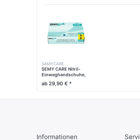
SAMYCARE
SEMY CARE Nitril-
Einweghandschuhe,
blau puderfrei, Größe
ab 29,90 € *
S, 1000 Stück in 10
Boxen
Informationen
Serv