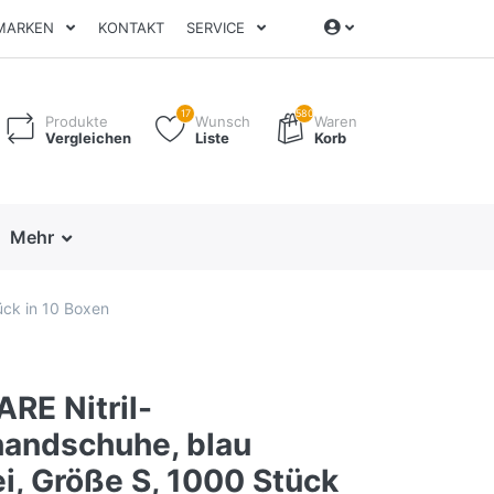
MARKEN
KONTAKT
SERVICE
17
580
Produkte
Wunsch
Waren
Vergleichen
Liste
Korb
Mehr
ück in 10 Boxen
RE Nitril-
andschuhe, blau
i, Größe S, 1000 Stück