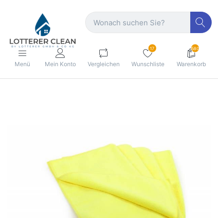
17
580
Menü
Mein Konto
Vergleichen
Wunschliste
Warenkorb