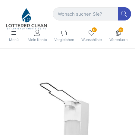
17
580
Menü
Mein Konto
Vergleichen
Wunschliste
Warenkorb