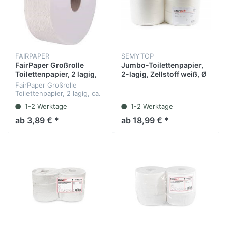
FAIRPAPER
SEMYTOP
FairPaper Großrolle
Jumbo-Toilettenpapier,
Toilettenpapier, 2 lagig,
2-lagig, Zellstoff weiß, Ø
ca. 300 mtr, Zellstoff,
28 cm, 6 Rollen
FairPaper Großrolle
flächengeprägt,
Toilettenpapier, 2 lagig, ca.
perforiert, Hülse 76 mm, 6
300 mtr, Zellstoff
1-2 Werktage
1-2 Werktage
Rollen/VE
ab 3,89 € *
ab 18,99 € *