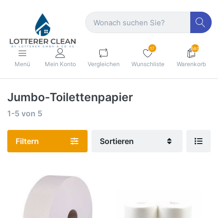
17
580
Menü
Mein Konto
Vergleichen
Wunschliste
Warenkorb
Jumbo-Toilettenpapier
1-5
von
5
Filtern
Sortieren