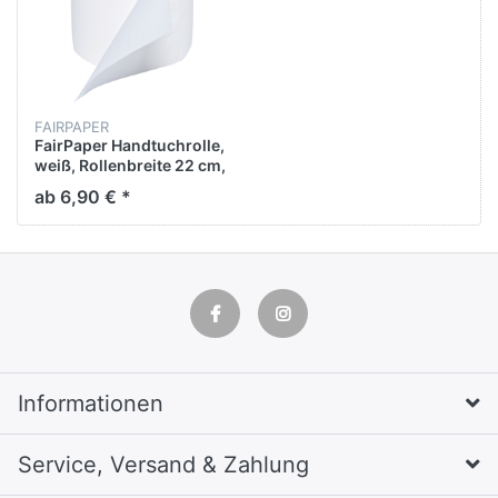
FAIRPAPER
FairPaper Handtuchrolle,
weiß, Rollenbreite 22 cm,
ca. 140 mtr/Rolle,2-lagig ,
ab 6,90 € *
geprägt, Spiralhülse,
perforiert x 38 cm, 1 VE =
6 Rollen, 240
Rollen/Palette
Informationen
Service, Versand & Zahlung