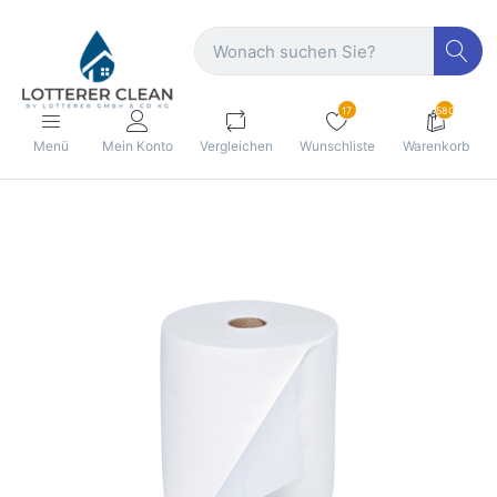
17
580
Menü
Mein Konto
Vergleichen
Wunschliste
Warenkorb