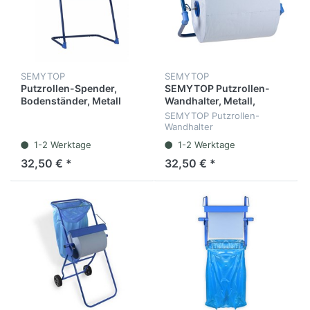
SEMYTOP
SEMYTOP
Putzrollen-Spender,
SEMYTOP Putzrollen-
Bodenständer, Metall
Wandhalter, Metall,
Spender für Rollen bis
SEMYTOP Putzrollen-
405 mm Breite
Wandhalter
1-2 Werktage
1-2 Werktage
32,50 € *
32,50 € *