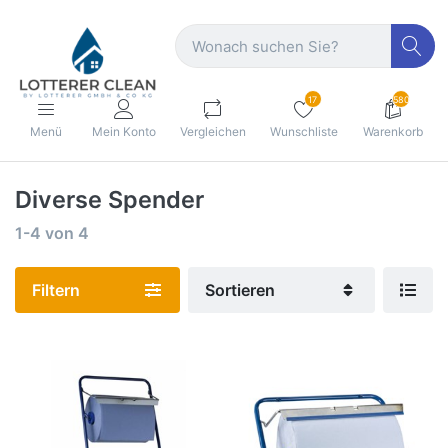
17
580
Menü
Mein Konto
Vergleichen
Wunschliste
Warenkorb
Diverse Spender
1-4
von
4
Filtern
Sortieren