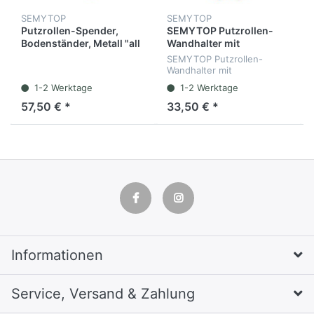
SEMYTOP
SEMYTOP
Putzrollen-Spender,
SEMYTOP Putzrollen-
Bodenständer, Metall "all
Wandhalter mit
in one" mit
Müllsackhalterung, "all in
SEMYTOP Putzrollen-
Müllsackhalterung
one", Metall
Wandhalter mit
Müllsackhalterung
1-2 Werktage
1-2 Werktage
57,50 € *
33,50 € *
Informationen
Service, Versand & Zahlung